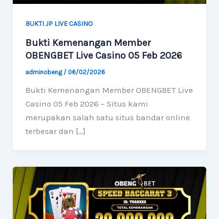
BUKTI JP LIVE CASINO
Bukti Kemenangan Member
OBENGBET Live Casino 05 Feb 2026
adminobeng
/
06/02/2026
Bukti Kemenangan Member OBENGBET Live
Casino 05 Feb 2026 – Situs kami
merupakan salah satu situs bandar online
terbesar dan […]