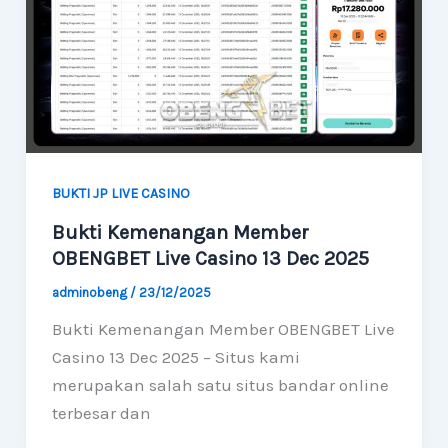
BUKTI JP LIVE CASINO
Bukti Kemenangan Member
OBENGBET Live Casino 13 Dec 2025
adminobeng
/
23/12/2025
Bukti Kemenangan Member OBENGBET Live
Casino 13 Dec 2025 – Situs kami
merupakan salah satu situs bandar online
terbesar dan