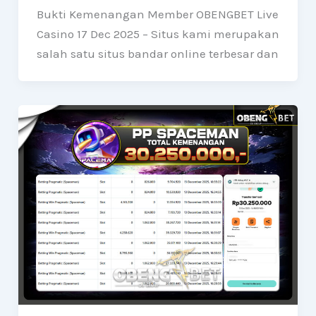
Bukti Kemenangan Member OBENGBET Live
Casino 17 Dec 2025 – Situs kami merupakan
salah satu situs bandar online terbesar dan