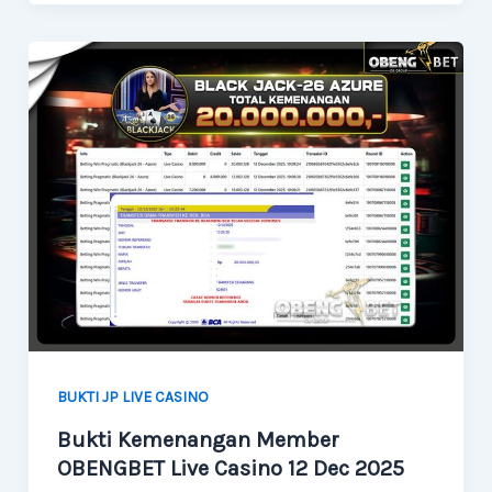
BUKTI JP LIVE CASINO
Bukti Kemenangan Member
OBENGBET Live Casino 12 Dec 2025