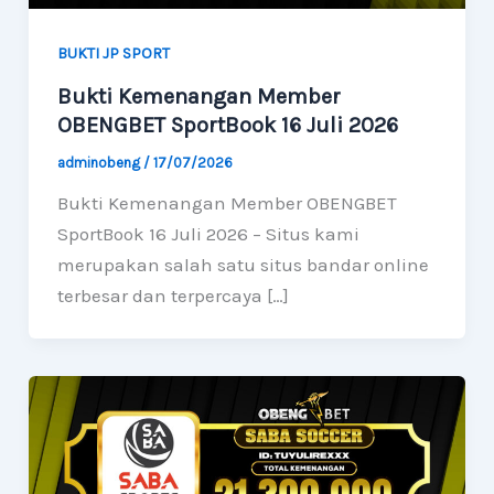
BUKTI JP SPORT
Bukti Kemenangan Member
OBENGBET SportBook 16 Juli 2026
adminobeng
/
17/07/2026
Bukti Kemenangan Member OBENGBET
SportBook 16 Juli 2026 – Situs kami
merupakan salah satu situs bandar online
terbesar dan terpercaya […]