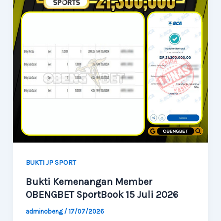
BUKTI JP SPORT
Bukti Kemenangan Member
OBENGBET SportBook 15 Juli 2026
adminobeng
/
17/07/2026