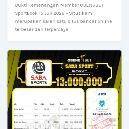
Bukti Kemenangan Member OBENGBET
SportBook 15 Juli 2026 – Situs kami
merupakan salah satu situs bandar online
terbesar dan terpercaya