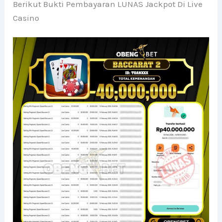
Berikut Bukti Pembayaran LUNAS Jackpot Di Live
Casino