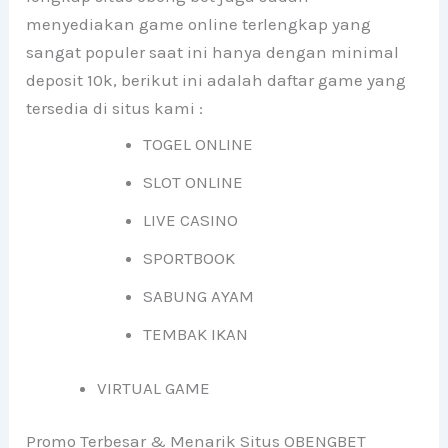
menyediakan game online terlengkap yang
sangat populer saat ini hanya dengan minimal
deposit 10k, berikut ini adalah daftar game yang
tersedia di situs kami :
TOGEL ONLINE
SLOT ONLINE
LIVE CASINO
SPORTBOOK
SABUNG AYAM
TEMBAK IKAN
VIRTUAL GAME
Promo Terbesar & Menarik Situs OBENGBET