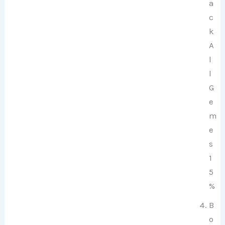
a
c
k
A
l
l
G
e
m
e
s
1
5
%
B
o