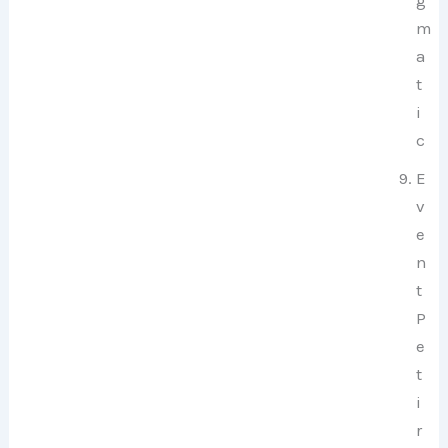
g
m
a
t
i
c
E
v
e
n
t
P
e
t
i
r