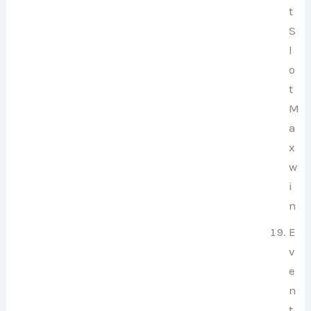
t
S
l
o
t
M
a
x
w
i
n
E
v
e
n
t