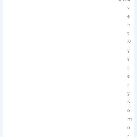
v
e
n
t
M
y
s
t
e
r
y
N
o
m
o
r