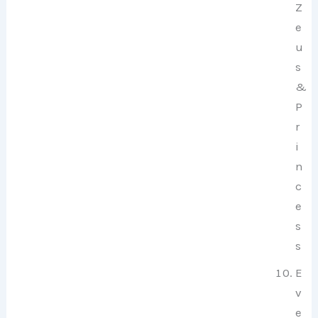
Z
e
u
s
&
P
r
i
n
c
e
s
s
E
v
e