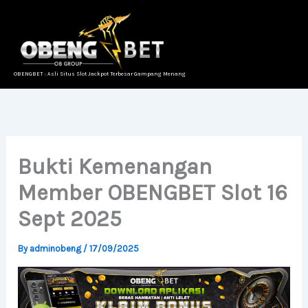
Skip
to
content
OBENGBET : Asli Situs Slot Jackpot Terbesar Gampang Menang
Bukti Kemenangan
Member OBENGBET Slot 16
Sept 2025
By
adminobeng
/
17/09/2025