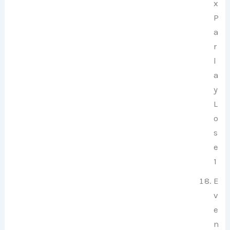
x
P
a
r
l
a
y
L
o
s
e
1
E
v
e
n