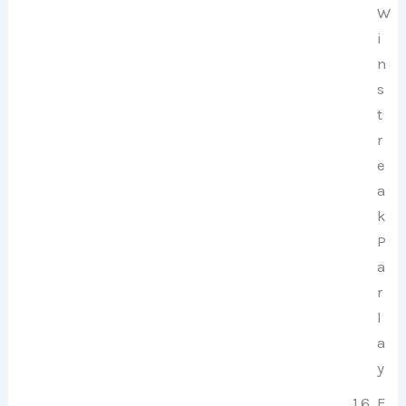
W
i
n
s
t
r
e
a
k
P
a
r
l
a
y
E