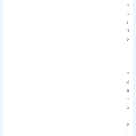
n
u
s
R
o
l
l
i
n
g
a
n
S
l
o
t