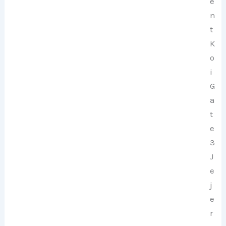
e
n
t
K
o
i
G
a
t
e
3
J
e
j
e
r