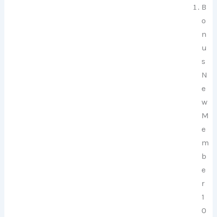
B
o
n
u
s
N
e
w
M
e
m
b
e
r
1
0