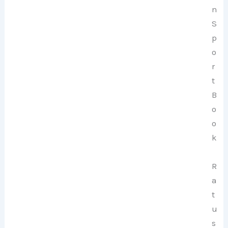
n
S
p
o
r
t
B
o
o
k
R
a
t
u
s