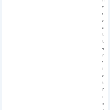
n
t
S
c
a
t
t
e
r
S
l
o
t
P
r
a