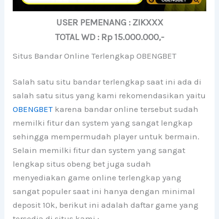
USER PEMENANG : ZIKXXX
TOTAL WD : Rp 15.000
.000,-
Situs Bandar Online Terlengkap OBENGBET
Salah satu situ bandar terlengkap saat ini ada di
salah satu situs yang kami rekomendasikan yaitu
OBENGBET
karena bandar online tersebut sudah
memilki fitur dan system yang sangat lengkap
sehingga mempermudah player untuk bermain.
Selain memilki fitur dan system yang sangat
lengkap situs obeng bet juga sudah
menyediakan game online terlengkap yang
sangat populer saat ini hanya dengan minimal
deposit 10k, berikut ini adalah daftar game yang
tersedia di situs kami :