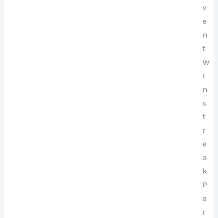
v
e
n
t
W
i
n
s
t
r
e
a
k
P
a
r