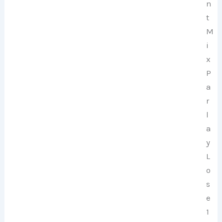
n
t
M
i
x
P
a
r
l
a
y
L
o
s
e
1