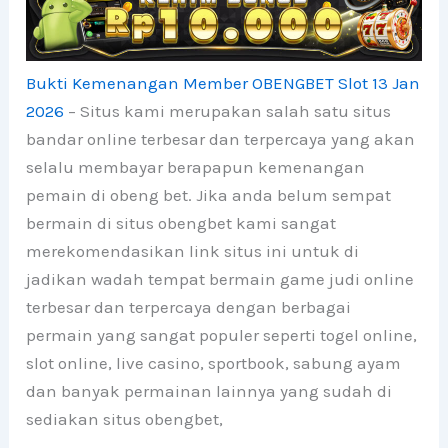
Bukti Kemenangan Member OBENGBET Slot 13 Jan
2026
– Situs kami merupakan salah satu situs
bandar online terbesar dan terpercaya yang akan
selalu membayar berapapun kemenangan
pemain di obeng bet. Jika anda belum sempat
bermain di situs obengbet kami sangat
merekomendasikan link situs ini untuk di
jadikan wadah tempat bermain game judi online
terbesar dan terpercaya dengan berbagai
permain yang sangat populer seperti togel online,
slot online, live casino, sportbook, sabung ayam
dan banyak permainan lainnya yang sudah di
sediakan situs obengbet,