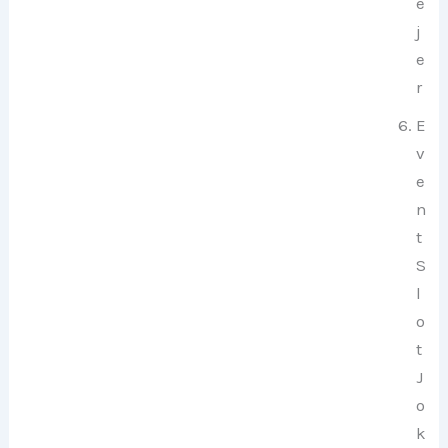
e
j
e
r
E
v
e
n
t
S
l
o
t
J
o
k