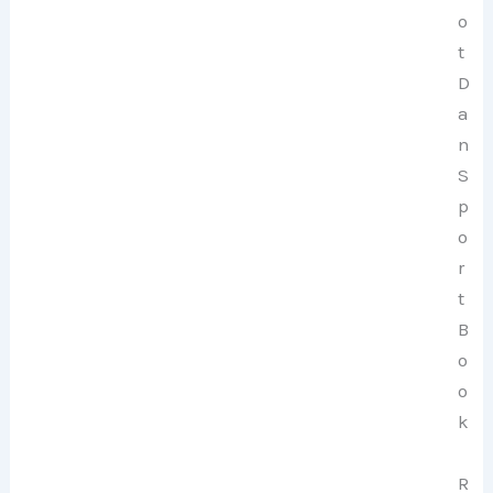
o
t
D
a
n
S
p
o
r
t
B
o
o
k
R