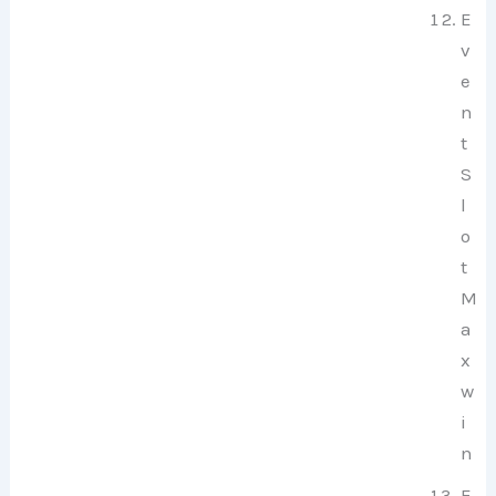
E
v
e
n
t
S
l
o
t
M
a
x
w
i
n
E