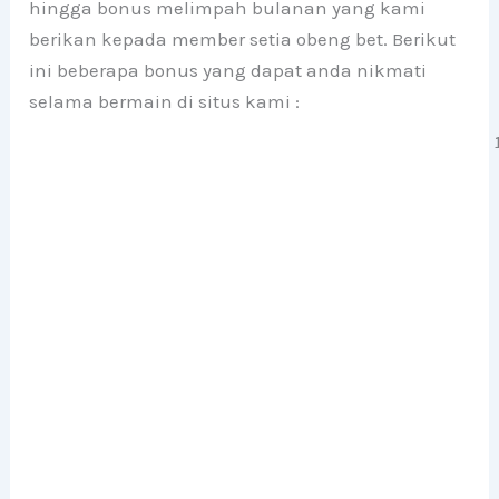
hingga bonus melimpah bulanan yang kami
berikan kepada member setia obeng bet. Berikut
ini beberapa bonus yang dapat anda nikmati
selama bermain di situs kami :