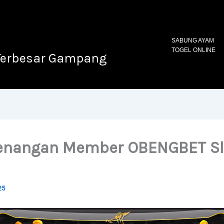
SABUNG AYAM
TOGEL ONLINE
 Terbesar Gampang
enangan Member OBENGBET Slo
25