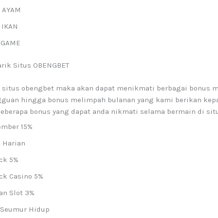
 AYAM
 IKAN
L GAME
arik Situs OBENGBET
i situs obengbet maka akan dapat menikmati berbagai bonus m
ngguan hingga bonus melimpah bulanan yang kami berikan kep
 beberapa bonus yang dapat anda nikmati selama bermain di sit
ember 15%
 Harian
ck 5%
ck Casino 5%
an Slot 3%
l Seumur Hidup