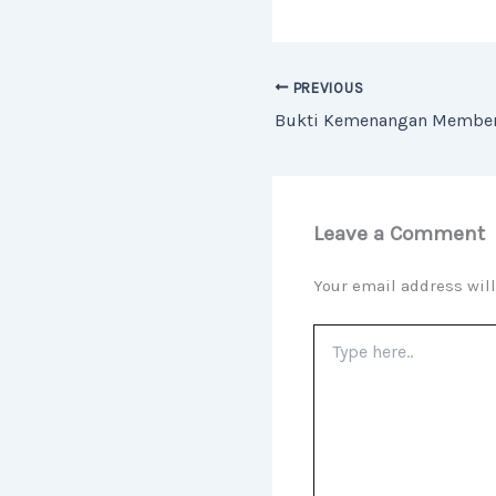
PREVIOUS
Leave a Comment
Your email address will
Type
here..