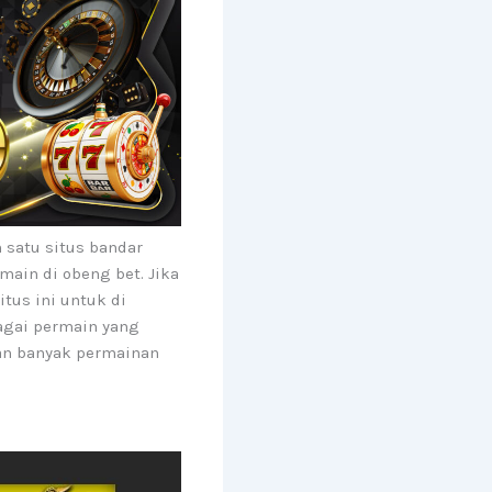
 satu situs bandar
ain di obeng bet. Jika
tus ini untuk di
agai permain yang
 dan banyak permainan