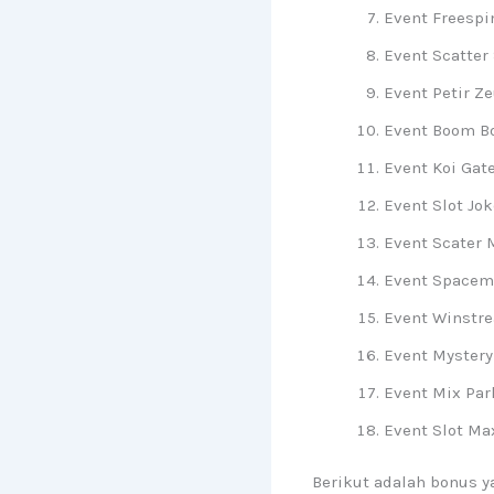
Event Freespi
Event Scatter
Event Petir Z
Event Boom B
Event Koi Gate
Event Slot Jok
Event Scater
Event Space
Event Winstre
Event Myster
Event Mix Parl
Event Slot Ma
Berikut adalah bonus y