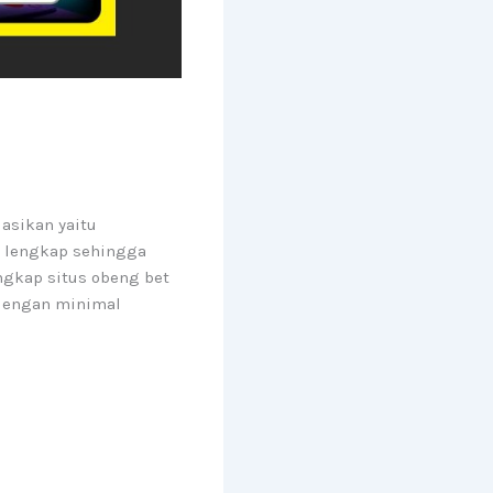
dasikan yaitu
t lengkap sehingga
ngkap situs obeng bet
 dengan minimal