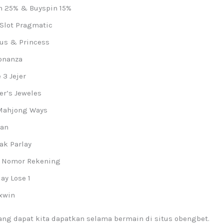
n 25% & Buyspin 15%
 Slot Pragmatic
eus & Princess
onanza
 3 Jejer
er’s Jeweles
 Mahjong Ways
man
ak Parlay
y Nomor Rekening
ay Lose 1
xwin
ang dapat kita dapatkan selama bermain di situs obengbet.