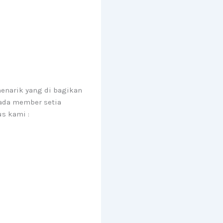
enarik yang di bagikan
ada member setia
us kami :