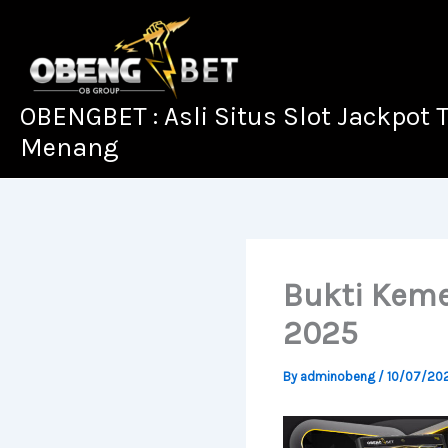
Skip
to
content
OBENGBET : Asli Situs Slot Jackpot
Menang
Bukti Kem
2025
By
adminobeng
/
10/07/20