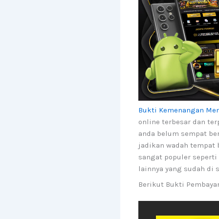
Bukti Kemenangan Mem
online terbesar dan t
anda belum sempat ber
jadikan wadah tempat 
sangat populer seperti 
lainnya yang sudah di 
Berikut Bukti Pembayar