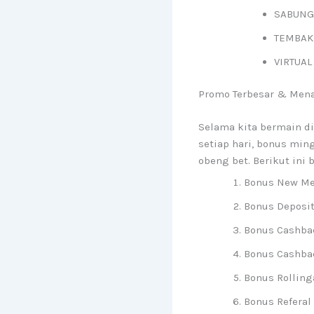
SABUNG
TEMBAK
VIRTUA
Promo Terbesar & Men
Selama kita bermain d
setiap hari, bonus mi
obeng bet. Berikut ini
Bonus New M
Bonus Deposit
Bonus Cashba
Bonus Cashba
Bonus Rolling
Bonus Refera