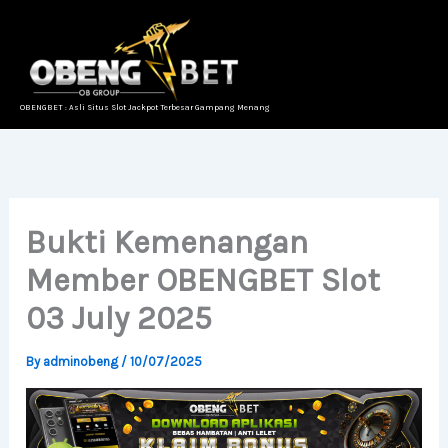
Skip
to
content
OBENGBET : Asli Situs Slot Jackpot Terbesar Gampang Menang
Bukti Kemenangan
Member OBENGBET Slot
03 July 2025
By
adminobeng
/
10/07/2025