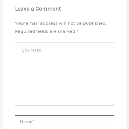
Leave a Comment
Your email address will not be published.
Required fields are marked
*
Type
here..
Name*