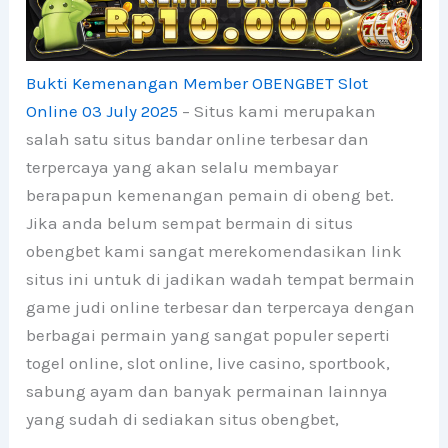
Bukti Kemenangan Member OBENGBET Slot
Online 03 July 2025
– Situs kami merupakan
salah satu situs bandar online terbesar dan
terpercaya yang akan selalu membayar
berapapun kemenangan pemain di obeng bet.
Jika anda belum sempat bermain di situs
obengbet kami sangat merekomendasikan link
situs ini untuk di jadikan wadah tempat bermain
game judi online terbesar dan terpercaya dengan
berbagai permain yang sangat populer seperti
togel online, slot online, live casino, sportbook,
sabung ayam dan banyak permainan lainnya
yang sudah di sediakan situs obengbet,