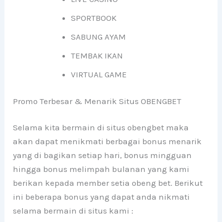
SPORTBOOK
SABUNG AYAM
TEMBAK IKAN
VIRTUAL GAME
Promo Terbesar & Menarik Situs OBENGBET
Selama kita bermain di situs obengbet maka
akan dapat menikmati berbagai bonus menarik
yang di bagikan setiap hari, bonus mingguan
hingga bonus melimpah bulanan yang kami
berikan kepada member setia obeng bet. Berikut
ini beberapa bonus yang dapat anda nikmati
selama bermain di situs kami :