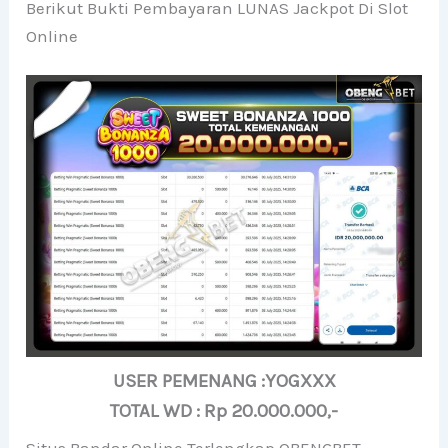
Berikut Bukti Pembayaran LUNAS Jackpot Di Slot
Online
USER PEMENANG :YOGXXX
TOTAL WD : Rp 20.000.000,-