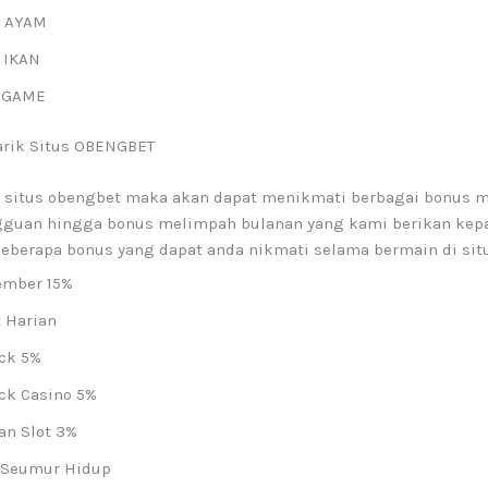
 AYAM
 IKAN
L GAME
arik Situs OBENGBET
i situs obengbet maka akan dapat menikmati berbagai bonus m
ngguan hingga bonus melimpah bulanan yang kami berikan kep
 beberapa bonus yang dapat anda nikmati selama bermain di sit
ember 15%
 Harian
ck 5%
ck Casino 5%
an Slot 3%
l Seumur Hidup