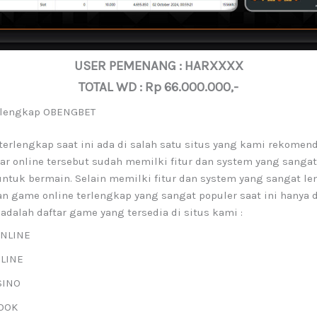
USER PEMENANG : HARXXXX
TOTAL WD : Rp 66.000.000,-
erlengkap OBENGBET
 terlengkap saat ini ada di salah satu situs yang kami rekomen
r online tersebut sudah memilki fitur dan system yang sanga
tuk bermain. Selain memilki fitur dan system yang sangat le
n game online terlengkap yang sangat populer saat ini hanya
i adalah daftar game yang tersedia di situs kami :
ONLINE
LINE
SINO
OOK