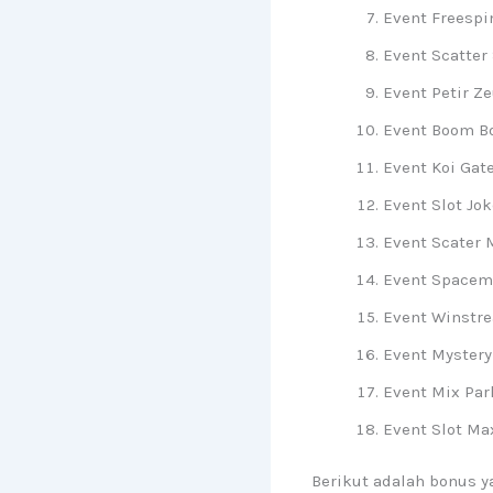
Event Freespi
Event Scatter
Event Petir Z
Event Boom B
Event Koi Gate
Event Slot Jok
Event Scater
Event Space
Event Winstre
Event Myster
Event Mix Parl
Event Slot Ma
Berikut adalah bonus y