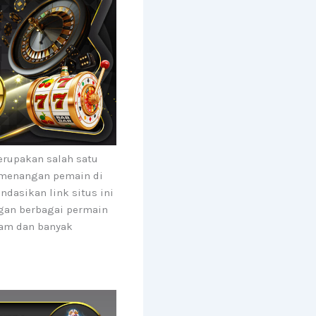
erupakan salah satu
kemenangan pemain di
dasikan link situs ini
ngan berbagai permain
ayam dan banyak