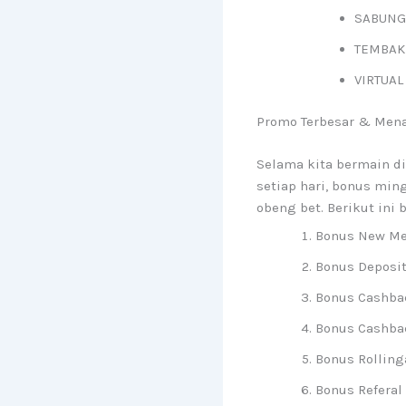
SABUNG
TEMBAK
VIRTUA
Promo Terbesar & Men
Selama kita bermain d
setiap hari, bonus mi
obeng bet. Berikut ini
Bonus New M
Bonus Deposit
Bonus Cashba
Bonus Cashba
Bonus Rolling
Bonus Refera