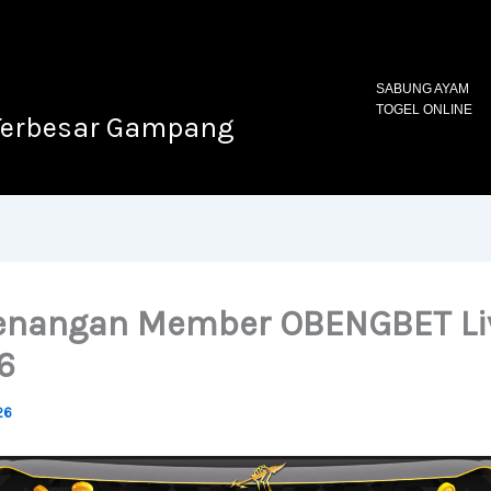
SABUNG AYAM
TOGEL ONLINE
 Terbesar Gampang
enangan Member OBENGBET Li
6
26