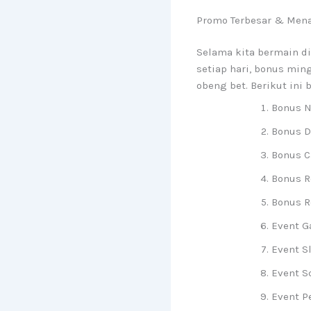
Promo Terbesar & Men
Selama kita bermain d
setiap hari, bonus mi
obeng bet. Berikut ini
Bonus 
Bonus D
Bonus C
Bonus R
Bonus R
Event G
Event S
Event S
Event P