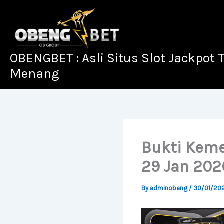
Skip
to
content
OBENGBET : Asli Situs Slot Jackpot
Menang
Bukti Kem
29 Jan 202
By
adminobeng
/
30/01/20