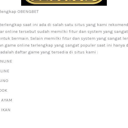
erlengkap OBENGBET
 terlengkap saat ini ada di salah satu situs yang kami rekomen
r online tersebut sudah memilki fitur dan system yang sanga
tuk bermain. Selain memilki fitur dan system yang sangat le
n game online terlengkap yang sangat populer saat ini hanya
i adalah daftar game yang tersedia di situs kami :
ONLINE
LINE
SINO
OOK
 AYAM
 IKAN