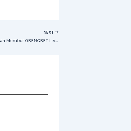
NEXT
Bukti Kemenangan Member OBENGBET Live Casino 04 Feb 2026