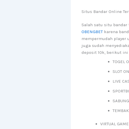
Situs Bandar Online T
Salah satu situ bandar
OBENGBET
karena banda
mempermudah player un
juga sudah menyediaka
deposit 10k, berikut in
TOGEL 
SLOT ON
LIVE CA
SPORTB
SABUNG
TEMBAK
VIRTUAL GAME