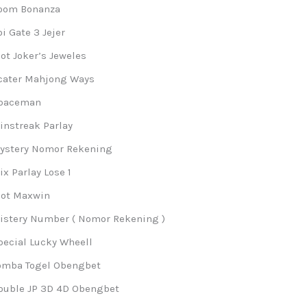
oom Bonanza
i Gate 3 Jejer
ot Joker’s Jeweles
cater Mahjong Ways
Spaceman
instreak Parlay
ystery Nomor Rekening
x Parlay Lose 1
lot Maxwin
istery Number ( Nomor Rekening )
pecial Lucky Wheell
omba Togel Obengbet
ouble JP 3D 4D Obengbet