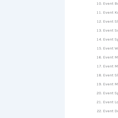
Event B
Event Ko
Event Sl
Event S
Event 
Event W
Event M
Event Mi
Event S
Event M
Event S
Event L
Event D