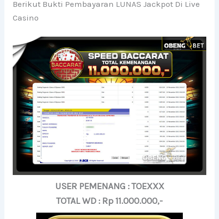
Berikut Bukti Pembayaran LUNAS Jackpot Di Live
Casino
USER PEMENANG : TOEXXX
TOTAL WD : Rp 11.000
.000,-