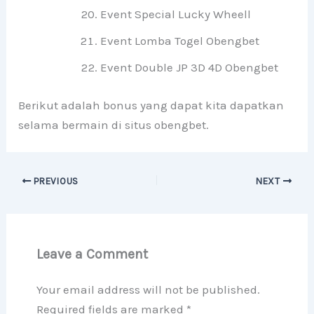
Event Special Lucky Wheell
Event Lomba Togel Obengbet
Event Double JP 3D 4D Obengbet
Berikut adalah bonus yang dapat kita dapatkan
selama bermain di situs obengbet.
PREVIOUS
NEXT
Leave a Comment
Your email address will not be published.
Required fields are marked
*