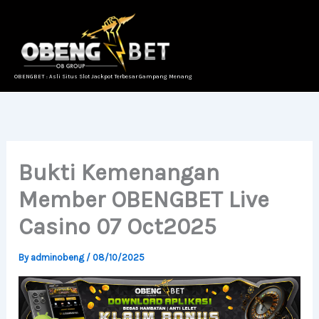
Skip
to
content
OBENGBET : Asli Situs Slot Jackpot Terbesar Gampang Menang
Bukti Kemenangan
Member OBENGBET Live
Casino 07 Oct2025
By
adminobeng
/
08/10/2025