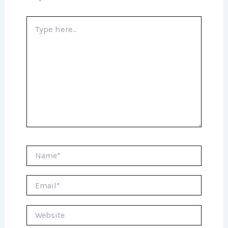
Type
here..
Name*
Email*
Website