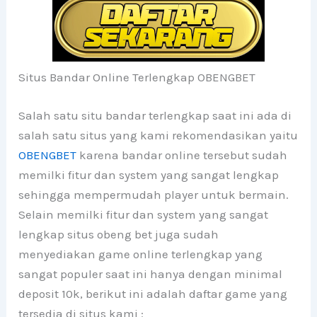
Situs Bandar Online Terlengkap OBENGBET
Salah satu situ bandar terlengkap saat ini ada di
salah satu situs yang kami rekomendasikan yaitu
OBENGBET
karena bandar online tersebut sudah
memilki fitur dan system yang sangat lengkap
sehingga mempermudah player untuk bermain.
Selain memilki fitur dan system yang sangat
lengkap situs obeng bet juga sudah
menyediakan game online terlengkap yang
sangat populer saat ini hanya dengan minimal
deposit 10k, berikut ini adalah daftar game yang
tersedia di situs kami :