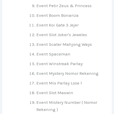
Event Petir Zeus & Princess
Event Boom Bonanza
Event Koi Gate 3 Jejer
Event Slot Joker’s Jeweles
Event Scater Mahjong Ways
Event Spaceman
Event Winstreak Parlay
Event Mystery Nomor Rekening
Event Mix Parlay Lose 1
Event Slot Maxwin
Event Mistery Number ( Nomor
Rekening )