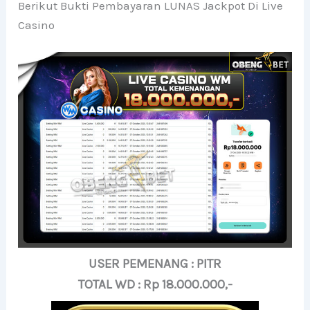
Berikut Bukti Pembayaran LUNAS Jackpot Di Live
Casino
USER PEMENANG : PITR
TOTAL WD : Rp 18.000
.000,-