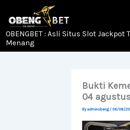
Skip
to
content
OBENGBET : Asli Situs Slot Jackpot
Menang
Bukti Kem
04 agustu
By
adminobeng
/
06/08/2