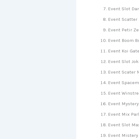
Event Slot Da
Event Scatter
Event Petir Z
Event Boom B
Event Koi Gate
Event Slot Jok
Event Scater
Event Space
Event Winstre
Event Myster
Event Mix Parl
Event Slot Ma
Event Mistery