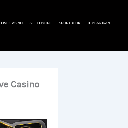
LIVE CASINO
SLOT ONLINE
SPORTBOOK
TEMBAK IKAN
ve Casino