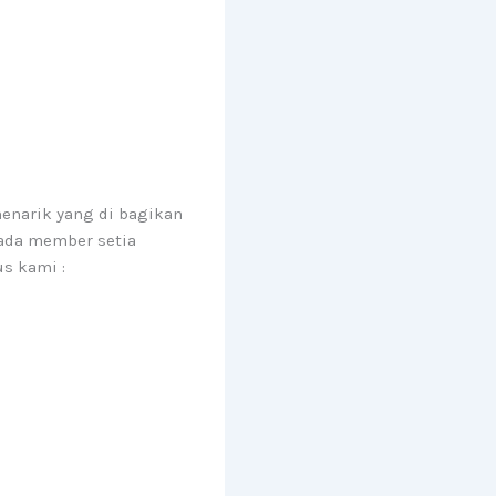
enarik yang di bagikan
ada member setia
us kami :