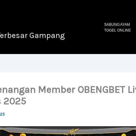
SABUNG AYAM
TOGEL ONLINE
 Terbesar Gampang
enangan Member OBENGBET Li
s 2025
025