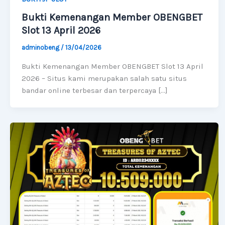
Bukti Kemenangan Member OBENGBET
Slot 13 April 2026
adminobeng
/
13/04/2026
Bukti Kemenangan Member OBENGBET Slot 13 April
2026 – Situs kami merupakan salah satu situs
bandar online terbesar dan terpercaya […]