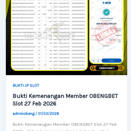
BUKTI JP SLOT
Bukti Kemenangan Member OBENGBET
Slot 27 Feb 2026
adminobeng
/
01/03/2026
Bukti Kemenangan Member OBENGBET Slot 27 Feb