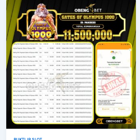
BUKTI JP SLOT